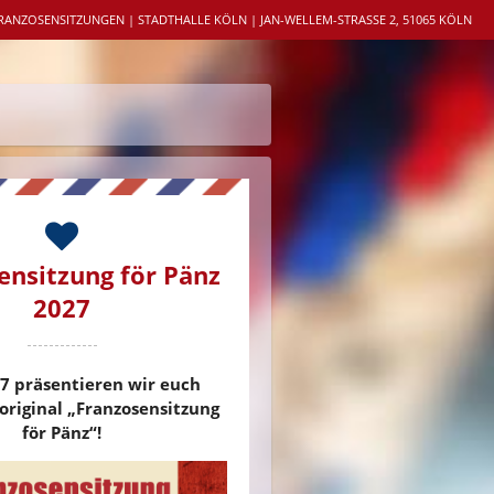
RANZOSENSITZUNGEN | STADTHALLE KÖLN | JAN-WELLEM-STRASSE 2, 51065 KÖLN
ensitzung för Pänz
2027
7 präsentieren wir euch
original „Franzosensitzung
för Pänz“!