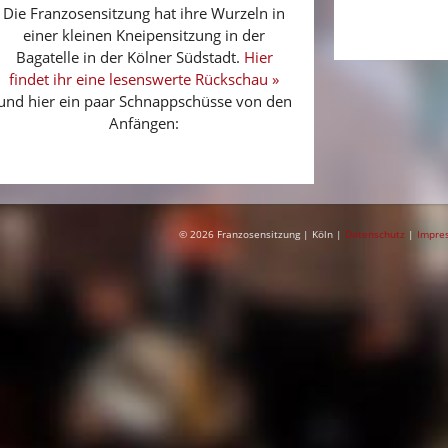
Die Franzosensitzung hat ihre Wurzeln in
einer kleinen Kneipensitzung in der
Bagatelle in der Kölner Südstadt.
Hier
findet ihr eine lesenswerte Rückschau »
und hier ein paar Schnappschüsse von den
Anfängen:
© 2026 Franzosensitzung | Köln |
Datenschutz
|
Impre